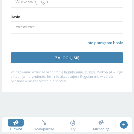
Hasło
nie pamiętam hasła
ZALOGUJ SIĘ
Zalogowanie oznacza akceptację
Regulaminu serwisu
Wykop.pl w jego
aktualnym brzmieniu. Jeśli nie akceptujesz Regulaminu w całości,
prosimy o niekorzystanie z serwisu.
Główna
Wykopalisko
Hity
Mikroblog