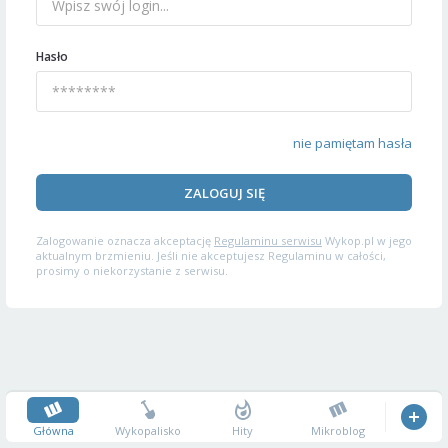
Hasło
nie pamiętam hasła
ZALOGUJ SIĘ
Zalogowanie oznacza akceptację
Regulaminu serwisu
Wykop.pl w jego
aktualnym brzmieniu. Jeśli nie akceptujesz Regulaminu w całości,
prosimy o niekorzystanie z serwisu.
Główna
Wykopalisko
Hity
Mikroblog