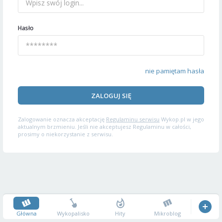
Hasło
nie pamiętam hasła
ZALOGUJ SIĘ
Zalogowanie oznacza akceptację
Regulaminu serwisu
Wykop.pl w jego
aktualnym brzmieniu. Jeśli nie akceptujesz Regulaminu w całości,
prosimy o niekorzystanie z serwisu.
Główna
Wykopalisko
Hity
Mikroblog