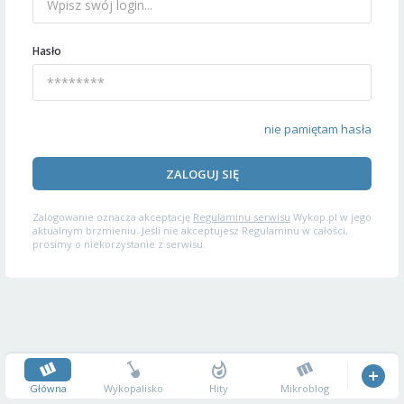
Hasło
nie pamiętam hasła
ZALOGUJ SIĘ
Zalogowanie oznacza akceptację
Regulaminu serwisu
Wykop.pl w jego
aktualnym brzmieniu. Jeśli nie akceptujesz Regulaminu w całości,
prosimy o niekorzystanie z serwisu.
Główna
Wykopalisko
Hity
Mikroblog