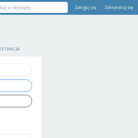
Zaloguj się
Zarejestruj się
ESTRACJA