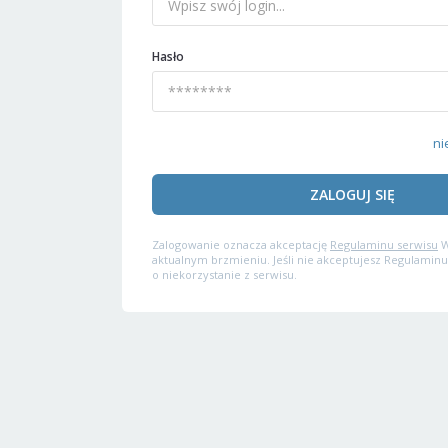
Hasło
ni
ZALOGUJ SIĘ
Zalogowanie oznacza akceptację
Regulaminu serwisu
W
aktualnym brzmieniu. Jeśli nie akceptujesz Regulaminu
o niekorzystanie z serwisu.