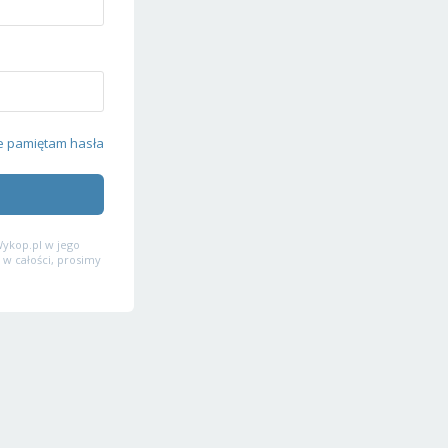
e pamiętam hasła
ykop.pl w jego
 w całości, prosimy