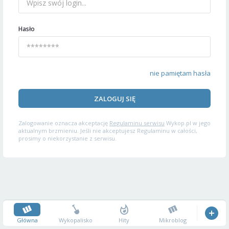
Hasło
nie pamiętam hasła
ZALOGUJ SIĘ
Zalogowanie oznacza akceptację
Regulaminu serwisu
Wykop.pl w jego
aktualnym brzmieniu. Jeśli nie akceptujesz Regulaminu w całości,
prosimy o niekorzystanie z serwisu.
Główna
Wykopalisko
Hity
Mikroblog