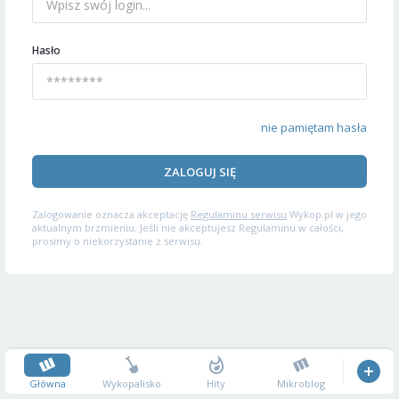
Hasło
nie pamiętam hasła
ZALOGUJ SIĘ
Zalogowanie oznacza akceptację
Regulaminu serwisu
Wykop.pl w jego
aktualnym brzmieniu. Jeśli nie akceptujesz Regulaminu w całości,
prosimy o niekorzystanie z serwisu.
Główna
Wykopalisko
Hity
Mikroblog