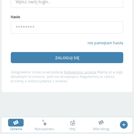
Hasło
nie pamiętam hasła
ZALOGUJ SIĘ
Zalogowanie oznacza akceptację
Regulaminu serwisu
Wykop.pl w jego
aktualnym brzmieniu. Jeśli nie akceptujesz Regulaminu w całości,
prosimy o niekorzystanie z serwisu.
Główna
Wykopalisko
Hity
Mikroblog