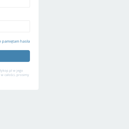
e pamiętam hasła
ykop.pl w jego
 w całości, prosimy