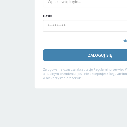
Hasło
ni
ZALOGUJ SIĘ
Zalogowanie oznacza akceptację
Regulaminu serwisu
W
aktualnym brzmieniu. Jeśli nie akceptujesz Regulaminu
o niekorzystanie z serwisu.