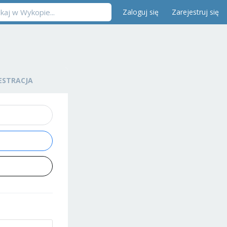
Zaloguj się
Zarejestruj się
ESTRACJA