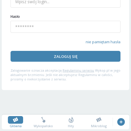
Hasło
nie pamiętam hasła
ZALOGUJ SIĘ
Zalogowanie oznacza akceptację
Regulaminu serwisu
Wykop.pl w jego
aktualnym brzmieniu. Jeśli nie akceptujesz Regulaminu w całości,
prosimy o niekorzystanie z serwisu.
Główna
Wykopalisko
Hity
Mikroblog