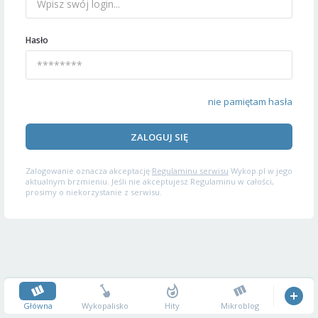
Hasło
nie pamiętam hasła
ZALOGUJ SIĘ
Zalogowanie oznacza akceptację
Regulaminu serwisu
Wykop.pl w jego
aktualnym brzmieniu. Jeśli nie akceptujesz Regulaminu w całości,
prosimy o niekorzystanie z serwisu.
Główna
Wykopalisko
Hity
Mikroblog