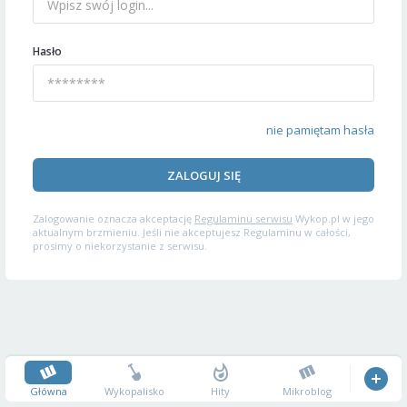
Hasło
nie pamiętam hasła
ZALOGUJ SIĘ
Zalogowanie oznacza akceptację
Regulaminu serwisu
Wykop.pl w jego
aktualnym brzmieniu. Jeśli nie akceptujesz Regulaminu w całości,
prosimy o niekorzystanie z serwisu.
Główna
Wykopalisko
Hity
Mikroblog