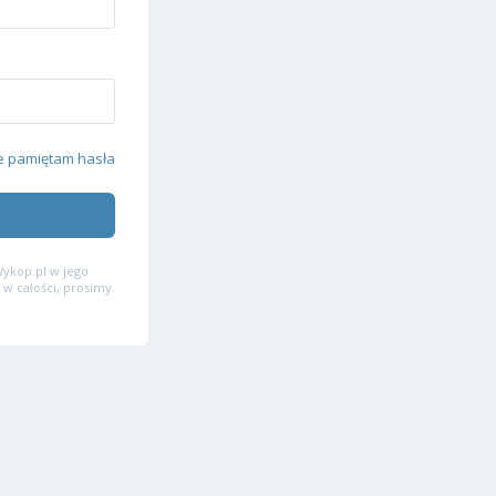
e pamiętam hasła
ykop.pl w jego
 w całości, prosimy