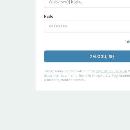
Hasło
ni
ZALOGUJ SIĘ
Zalogowanie oznacza akceptację
Regulaminu serwisu
W
aktualnym brzmieniu. Jeśli nie akceptujesz Regulaminu
o niekorzystanie z serwisu.