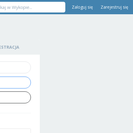
Zaloguj się
Zarejestruj się
ESTRACJA