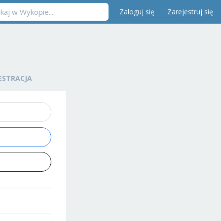
Zaloguj się
Zarejestruj się
ESTRACJA