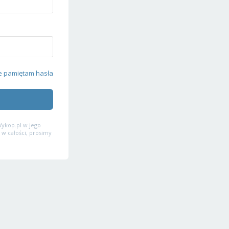
e pamiętam hasła
ykop.pl w jego
 w całości, prosimy