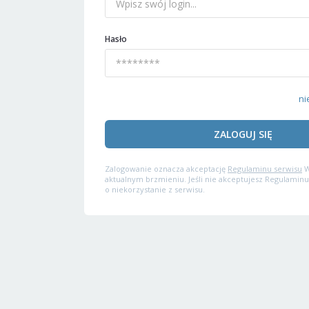
Hasło
ni
ZALOGUJ SIĘ
Zalogowanie oznacza akceptację
Regulaminu serwisu
W
aktualnym brzmieniu. Jeśli nie akceptujesz Regulaminu
o niekorzystanie z serwisu.