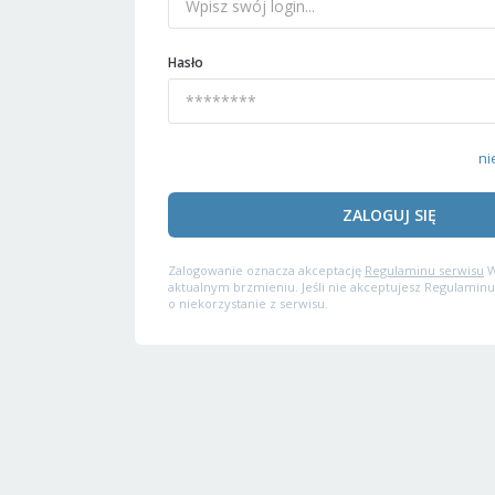
Hasło
ni
ZALOGUJ SIĘ
Zalogowanie oznacza akceptację
Regulaminu serwisu
W
aktualnym brzmieniu. Jeśli nie akceptujesz Regulaminu
o niekorzystanie z serwisu.