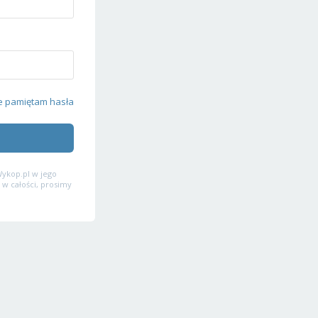
e pamiętam hasła
ykop.pl w jego
 w całości, prosimy