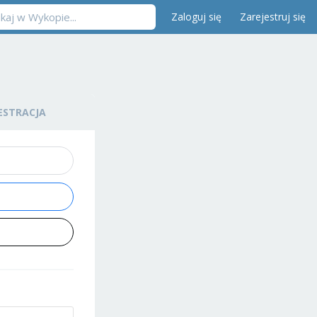
Zaloguj się
Zarejestruj się
ESTRACJA