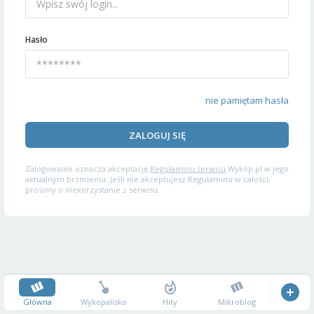
Hasło
nie pamiętam hasła
ZALOGUJ SIĘ
Zalogowanie oznacza akceptację
Regulaminu serwisu
Wykop.pl w jego
aktualnym brzmieniu. Jeśli nie akceptujesz Regulaminu w całości,
prosimy o niekorzystanie z serwisu.
Główna
Wykopalisko
Hity
Mikroblog