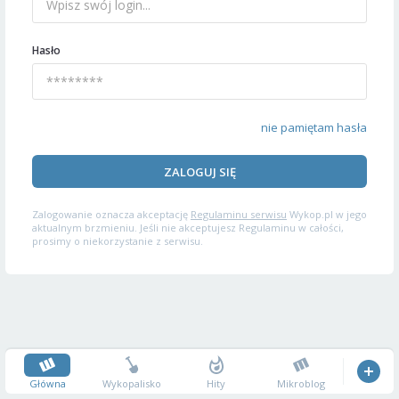
Hasło
nie pamiętam hasła
ZALOGUJ SIĘ
Zalogowanie oznacza akceptację
Regulaminu serwisu
Wykop.pl w jego
aktualnym brzmieniu. Jeśli nie akceptujesz Regulaminu w całości,
prosimy o niekorzystanie z serwisu.
Główna
Wykopalisko
Hity
Mikroblog