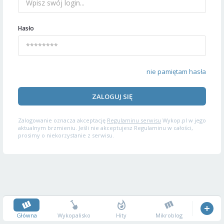
Hasło
nie pamiętam hasła
ZALOGUJ SIĘ
Zalogowanie oznacza akceptację
Regulaminu serwisu
Wykop.pl w jego
aktualnym brzmieniu. Jeśli nie akceptujesz Regulaminu w całości,
prosimy o niekorzystanie z serwisu.
Główna
Wykopalisko
Hity
Mikroblog