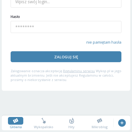
Hasło
nie pamiętam hasła
ZALOGUJ SIĘ
Zalogowanie oznacza akceptację
Regulaminu serwisu
Wykop.pl w jego
aktualnym brzmieniu. Jeśli nie akceptujesz Regulaminu w całości,
prosimy o niekorzystanie z serwisu.
Główna
Wykopalisko
Hity
Mikroblog