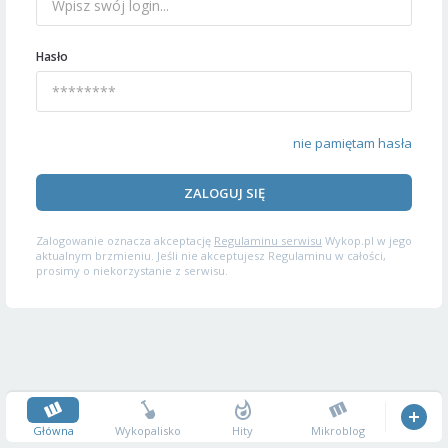
Hasło
nie pamiętam hasła
ZALOGUJ SIĘ
Zalogowanie oznacza akceptację
Regulaminu serwisu
Wykop.pl w jego
aktualnym brzmieniu. Jeśli nie akceptujesz Regulaminu w całości,
prosimy o niekorzystanie z serwisu.
Główna
Wykopalisko
Hity
Mikroblog