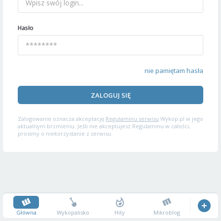
Hasło
nie pamiętam hasła
ZALOGUJ SIĘ
Zalogowanie oznacza akceptację
Regulaminu serwisu
Wykop.pl w jego
aktualnym brzmieniu. Jeśli nie akceptujesz Regulaminu w całości,
prosimy o niekorzystanie z serwisu.
Główna
Wykopalisko
Hity
Mikroblog