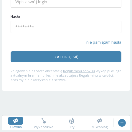
Hasło
nie pamiętam hasła
ZALOGUJ SIĘ
Zalogowanie oznacza akceptację
Regulaminu serwisu
Wykop.pl w jego
aktualnym brzmieniu. Jeśli nie akceptujesz Regulaminu w całości,
prosimy o niekorzystanie z serwisu.
Główna
Wykopalisko
Hity
Mikroblog