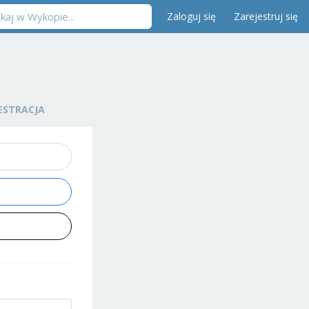
Zaloguj się
Zarejestruj się
ESTRACJA