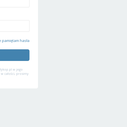
e pamiętam hasła
ykop.pl w jego
 w całości, prosimy