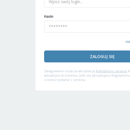
Hasło
ni
ZALOGUJ SIĘ
Zalogowanie oznacza akceptację
Regulaminu serwisu
W
aktualnym brzmieniu. Jeśli nie akceptujesz Regulaminu
o niekorzystanie z serwisu.