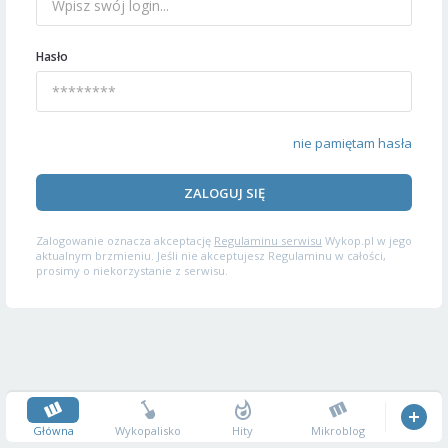
Hasło
nie pamiętam hasła
ZALOGUJ SIĘ
Zalogowanie oznacza akceptację
Regulaminu serwisu
Wykop.pl w jego
aktualnym brzmieniu. Jeśli nie akceptujesz Regulaminu w całości,
prosimy o niekorzystanie z serwisu.
Główna
Wykopalisko
Hity
Mikroblog