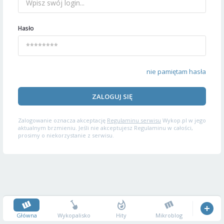
Hasło
nie pamiętam hasła
ZALOGUJ SIĘ
Zalogowanie oznacza akceptację
Regulaminu serwisu
Wykop.pl w jego
aktualnym brzmieniu. Jeśli nie akceptujesz Regulaminu w całości,
prosimy o niekorzystanie z serwisu.
Główna
Wykopalisko
Hity
Mikroblog