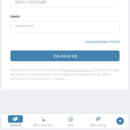
Hasło
nie pamiętam hasła
ZALOGUJ SIĘ
Zalogowanie oznacza akceptację
Regulaminu serwisu
Wykop.pl w jego
aktualnym brzmieniu. Jeśli nie akceptujesz Regulaminu w całości,
prosimy o niekorzystanie z serwisu.
Główna
Wykopalisko
Hity
Mikroblog