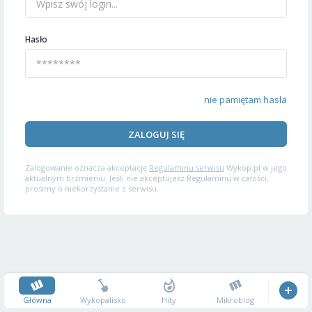
Hasło
nie pamiętam hasła
ZALOGUJ SIĘ
Zalogowanie oznacza akceptację
Regulaminu serwisu
Wykop.pl w jego
aktualnym brzmieniu. Jeśli nie akceptujesz Regulaminu w całości,
prosimy o niekorzystanie z serwisu.
Główna
Wykopalisko
Hity
Mikroblog