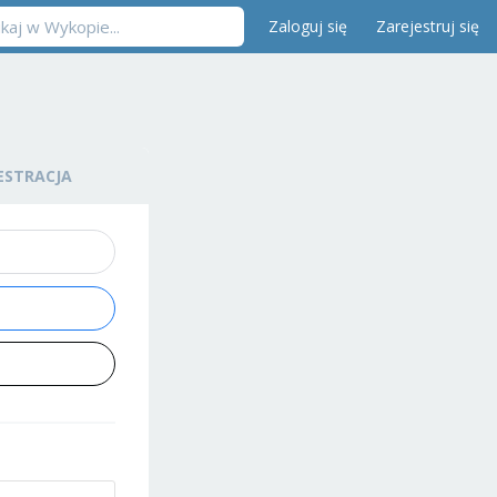
Zaloguj się
Zarejestruj się
ESTRACJA