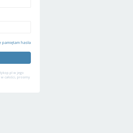
e pamiętam hasła
ykop.pl w jego
 w całości, prosimy