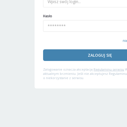
Hasło
ni
ZALOGUJ SIĘ
Zalogowanie oznacza akceptację
Regulaminu serwisu
W
aktualnym brzmieniu. Jeśli nie akceptujesz Regulaminu
o niekorzystanie z serwisu.