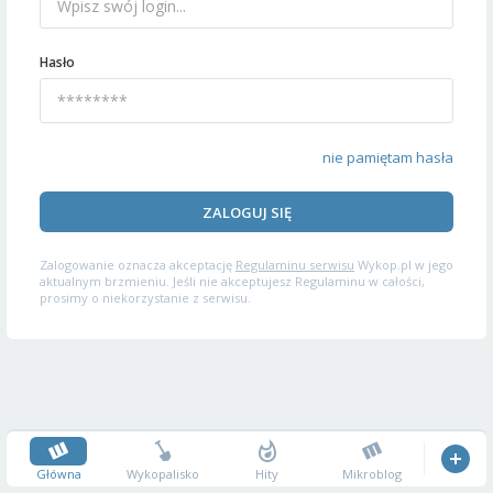
Hasło
nie pamiętam hasła
ZALOGUJ SIĘ
Zalogowanie oznacza akceptację
Regulaminu serwisu
Wykop.pl w jego
aktualnym brzmieniu. Jeśli nie akceptujesz Regulaminu w całości,
prosimy o niekorzystanie z serwisu.
Główna
Wykopalisko
Hity
Mikroblog