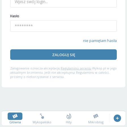
Hasło
nie pamiętam hasła
ZALOGUJ SIĘ
Zalogowanie oznacza akceptację
Regulaminu serwisu
Wykop.pl w jego
aktualnym brzmieniu. Jeśli nie akceptujesz Regulaminu w całości,
prosimy o niekorzystanie z serwisu.
Główna
Wykopalisko
Hity
Mikroblog