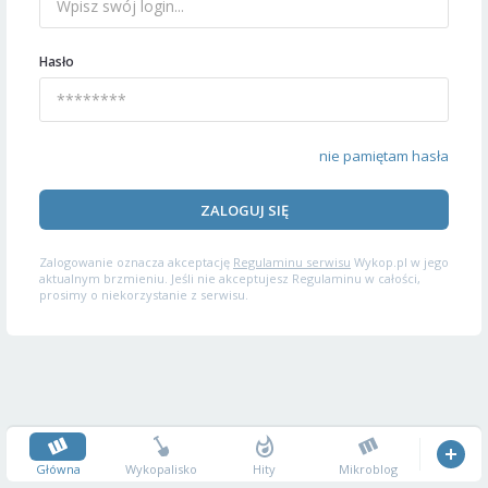
Hasło
nie pamiętam hasła
ZALOGUJ SIĘ
Zalogowanie oznacza akceptację
Regulaminu serwisu
Wykop.pl w jego
aktualnym brzmieniu. Jeśli nie akceptujesz Regulaminu w całości,
prosimy o niekorzystanie z serwisu.
Główna
Wykopalisko
Hity
Mikroblog