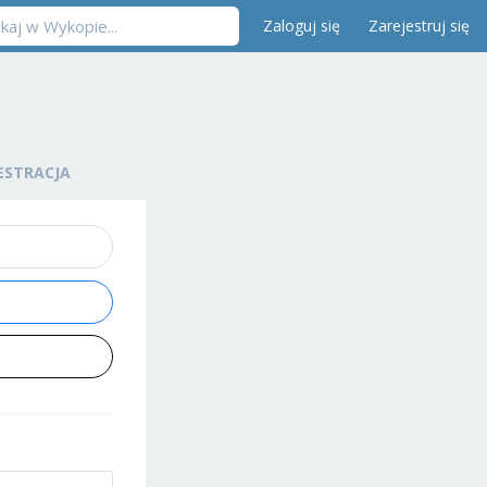
Zaloguj się
Zarejestruj się
ESTRACJA