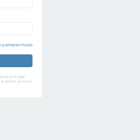
e pamiętam hasła
ykop.pl w jego
 w całości, prosimy