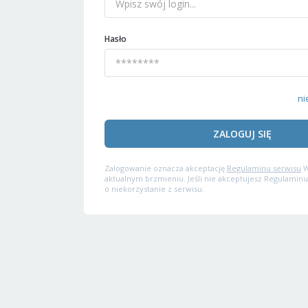
Hasło
ni
ZALOGUJ SIĘ
Zalogowanie oznacza akceptację
Regulaminu serwisu
W
aktualnym brzmieniu. Jeśli nie akceptujesz Regulaminu
o niekorzystanie z serwisu.