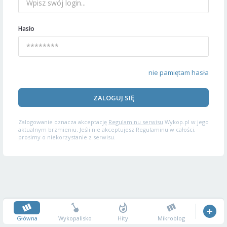
Hasło
nie pamiętam hasła
ZALOGUJ SIĘ
Zalogowanie oznacza akceptację
Regulaminu serwisu
Wykop.pl w jego
aktualnym brzmieniu. Jeśli nie akceptujesz Regulaminu w całości,
prosimy o niekorzystanie z serwisu.
Główna
Wykopalisko
Hity
Mikroblog