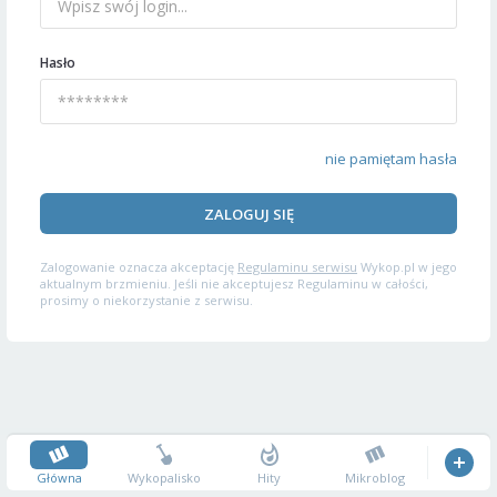
Hasło
nie pamiętam hasła
ZALOGUJ SIĘ
Zalogowanie oznacza akceptację
Regulaminu serwisu
Wykop.pl w jego
aktualnym brzmieniu. Jeśli nie akceptujesz Regulaminu w całości,
prosimy o niekorzystanie z serwisu.
Główna
Wykopalisko
Hity
Mikroblog