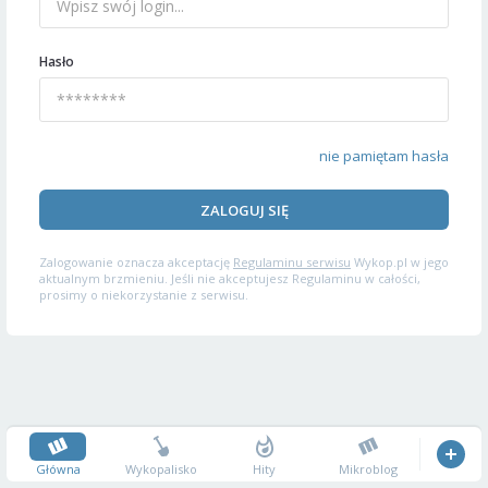
Hasło
nie pamiętam hasła
ZALOGUJ SIĘ
Zalogowanie oznacza akceptację
Regulaminu serwisu
Wykop.pl w jego
aktualnym brzmieniu. Jeśli nie akceptujesz Regulaminu w całości,
prosimy o niekorzystanie z serwisu.
Główna
Wykopalisko
Hity
Mikroblog