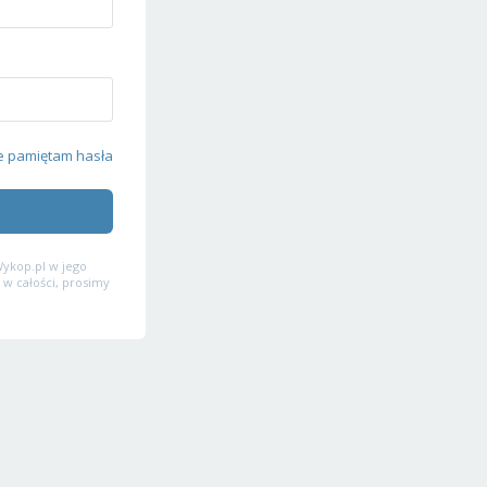
e pamiętam hasła
ykop.pl w jego
 w całości, prosimy