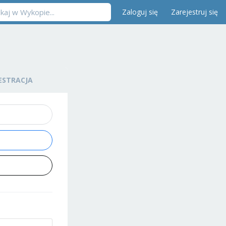
Zaloguj się
Zarejestruj się
ESTRACJA