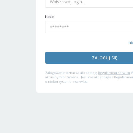
Hasło
ni
ZALOGUJ SIĘ
Zalogowanie oznacza akceptację
Regulaminu serwisu
W
aktualnym brzmieniu. Jeśli nie akceptujesz Regulaminu
o niekorzystanie z serwisu.