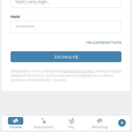
Hasło
nie pamiętam hasła
ZALOGUJ SIĘ
Zalogowanie oznacza akceptację
Regulaminu serwisu
Wykop.pl w jego
aktualnym brzmieniu. Jeśli nie akceptujesz Regulaminu w całości,
prosimy o niekorzystanie z serwisu.
Główna
Wykopalisko
Hity
Mikroblog