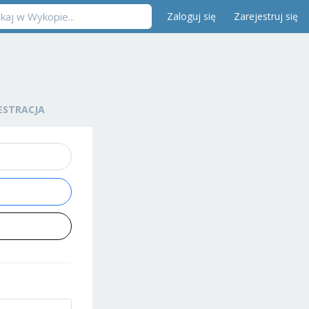
Zaloguj się
Zarejestruj się
ESTRACJA