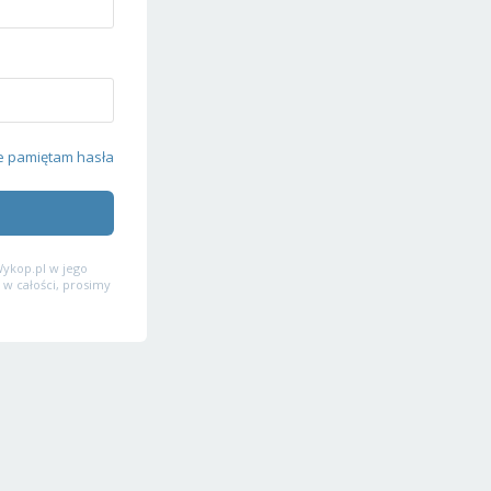
e pamiętam hasła
ykop.pl w jego
 w całości, prosimy