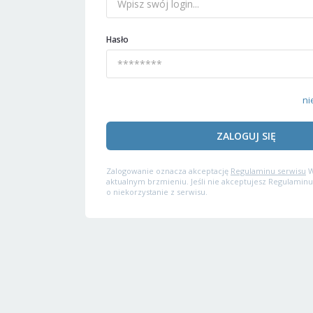
Hasło
ni
ZALOGUJ SIĘ
Zalogowanie oznacza akceptację
Regulaminu serwisu
W
aktualnym brzmieniu. Jeśli nie akceptujesz Regulaminu
o niekorzystanie z serwisu.