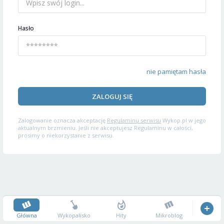
Hasło
nie pamiętam hasła
ZALOGUJ SIĘ
Zalogowanie oznacza akceptację
Regulaminu serwisu
Wykop.pl w jego
aktualnym brzmieniu. Jeśli nie akceptujesz Regulaminu w całości,
prosimy o niekorzystanie z serwisu.
Główna
Wykopalisko
Hity
Mikroblog