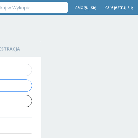
Zaloguj się
Zarejestruj się
ESTRACJA