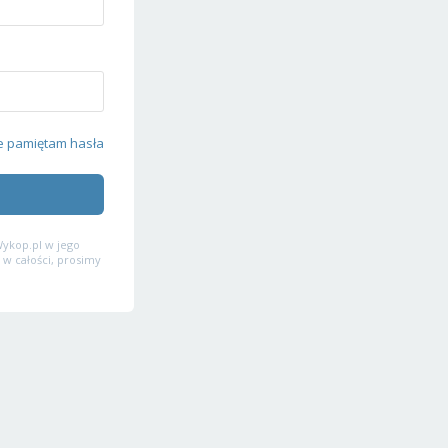
e pamiętam hasła
ykop.pl w jego
 w całości, prosimy