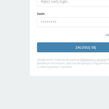
Hasło
ni
ZALOGUJ SIĘ
Zalogowanie oznacza akceptację
Regulaminu serwisu
W
aktualnym brzmieniu. Jeśli nie akceptujesz Regulaminu
o niekorzystanie z serwisu.