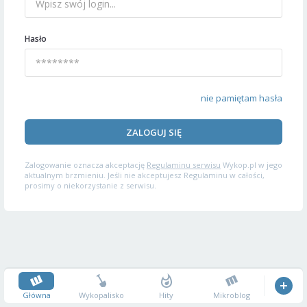
Hasło
nie pamiętam hasła
ZALOGUJ SIĘ
Zalogowanie oznacza akceptację
Regulaminu serwisu
Wykop.pl w jego
aktualnym brzmieniu. Jeśli nie akceptujesz Regulaminu w całości,
prosimy o niekorzystanie z serwisu.
Główna
Wykopalisko
Hity
Mikroblog