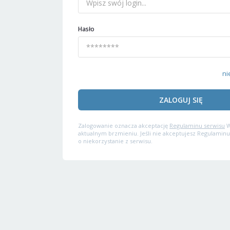
Hasło
ni
ZALOGUJ SIĘ
Zalogowanie oznacza akceptację
Regulaminu serwisu
W
aktualnym brzmieniu. Jeśli nie akceptujesz Regulaminu
o niekorzystanie z serwisu.