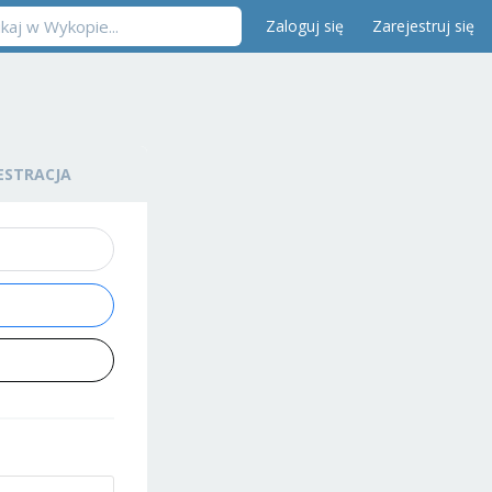
Zaloguj się
Zarejestruj się
ESTRACJA