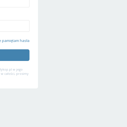
e pamiętam hasła
ykop.pl w jego
 w całości, prosimy