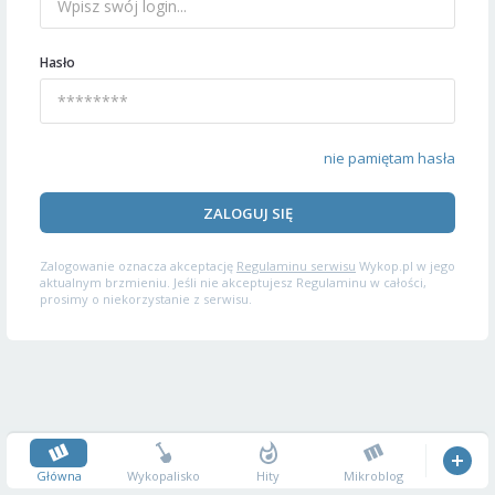
Hasło
nie pamiętam hasła
ZALOGUJ SIĘ
Zalogowanie oznacza akceptację
Regulaminu serwisu
Wykop.pl w jego
aktualnym brzmieniu. Jeśli nie akceptujesz Regulaminu w całości,
prosimy o niekorzystanie z serwisu.
Główna
Wykopalisko
Hity
Mikroblog