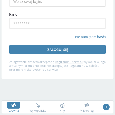
Hasło
nie pamiętam hasła
ZALOGUJ SIĘ
Zalogowanie oznacza akceptację
Regulaminu serwisu
Wykop.pl w jego
aktualnym brzmieniu. Jeśli nie akceptujesz Regulaminu w całości,
prosimy o niekorzystanie z serwisu.
Główna
Wykopalisko
Hity
Mikroblog