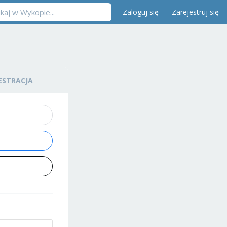
Zaloguj się
Zarejestruj się
ESTRACJA