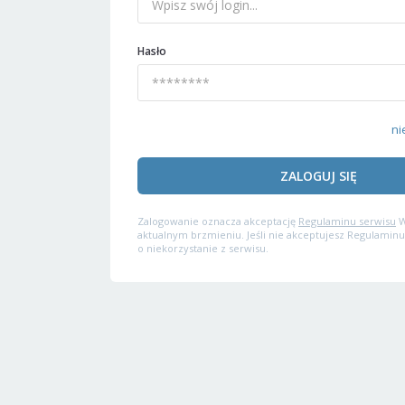
Hasło
ni
ZALOGUJ SIĘ
Zalogowanie oznacza akceptację
Regulaminu serwisu
W
aktualnym brzmieniu. Jeśli nie akceptujesz Regulaminu
o niekorzystanie z serwisu.