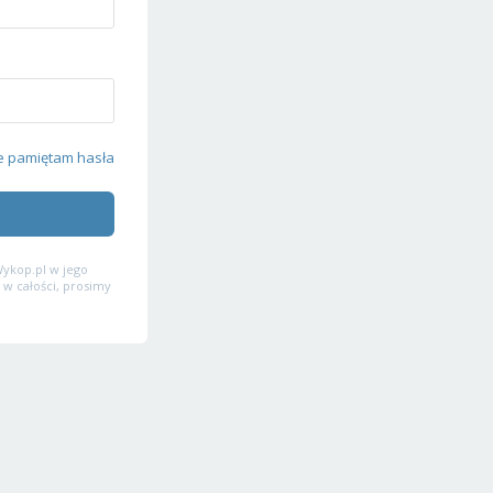
e pamiętam hasła
ykop.pl w jego
 w całości, prosimy