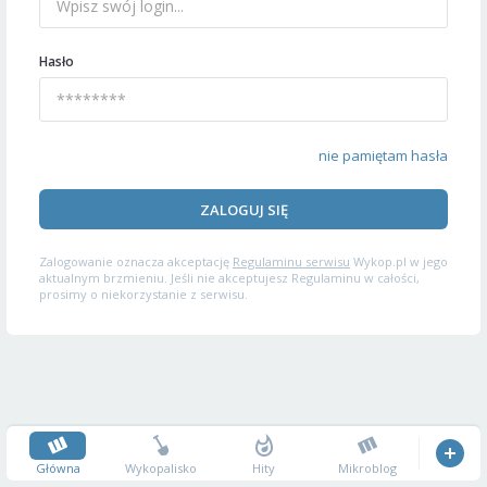
Hasło
nie pamiętam hasła
ZALOGUJ SIĘ
Zalogowanie oznacza akceptację
Regulaminu serwisu
Wykop.pl w jego
aktualnym brzmieniu. Jeśli nie akceptujesz Regulaminu w całości,
prosimy o niekorzystanie z serwisu.
Główna
Wykopalisko
Hity
Mikroblog