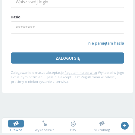
Hasło
nie pamiętam hasła
ZALOGUJ SIĘ
Zalogowanie oznacza akceptację
Regulaminu serwisu
Wykop.pl w jego
aktualnym brzmieniu. Jeśli nie akceptujesz Regulaminu w całości,
prosimy o niekorzystanie z serwisu.
Główna
Wykopalisko
Hity
Mikroblog