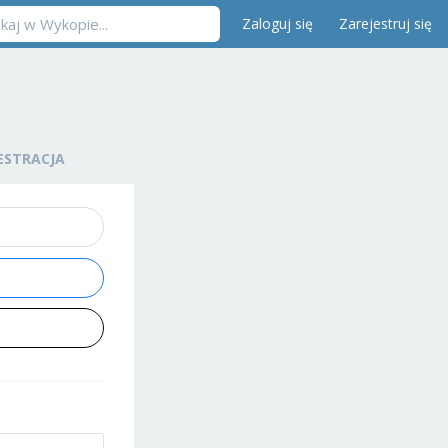
Zaloguj się
Zarejestruj się
ESTRACJA