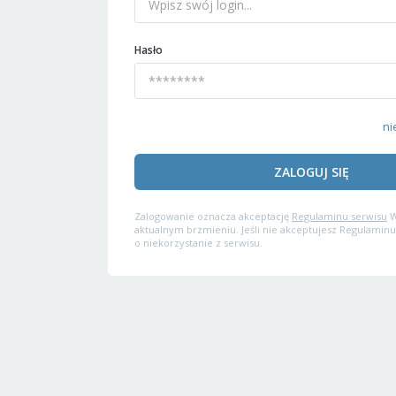
Hasło
ni
ZALOGUJ SIĘ
Zalogowanie oznacza akceptację
Regulaminu serwisu
W
aktualnym brzmieniu. Jeśli nie akceptujesz Regulaminu
o niekorzystanie z serwisu.