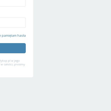
e pamiętam hasła
ykop.pl w jego
 w całości, prosimy