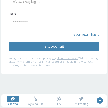
Hasło
nie pamiętam hasła
ZALOGUJ SIĘ
Zalogowanie oznacza akceptację
Regulaminu serwisu
Wykop.pl w jego
aktualnym brzmieniu. Jeśli nie akceptujesz Regulaminu w całości,
prosimy o niekorzystanie z serwisu.
Główna
Wykopalisko
Hity
Mikroblog