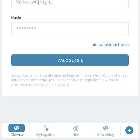
Hasło
nie pamiętam hasła
ZALOGUJ SIĘ
Zalogowanie oznacza akceptację
Regulaminu serwisu
Wykop.pl w jego
aktualnym brzmieniu. Jeśli nie akceptujesz Regulaminu w całości,
prosimy o niekorzystanie z serwisu.
Główna
Wykopalisko
Hity
Mikroblog